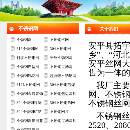
不锈钢网
关于我们
不锈钢网
不锈钢丝网
安平县拓宇
316不锈钢网
304不锈钢网
乡”、“河
斜纹不锈钢网
平纹不锈钢网
安平丝网
不锈钢席型网
不锈钢过滤网
售为一体
不锈钢轧花网
超宽幅不锈钢网
我厂主要
316L不锈钢网
304不锈钢电焊
网、不锈
不锈钢金属装饰
网
不锈钢包边网片
不锈钢丝
网
304不锈钢过滤
304不锈钢筛网
网筒
304不锈钢矿筛
不锈钢网片
不锈钢丝网材
网
不锈钢网筐网篮
不锈钢过滤网片
2520、20
石油震动筛网