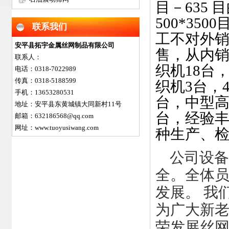
目－635 
500*3
联系我们
工不对外
安平县拓宇金属丝网制品有限公司
售，从内销
联系人：
织机18台
电话：0318-7022989
传真：0318-5188599
织机3台，
手机：13653280531
台，中型高
地址：安平县东黄城镇大同新村11号
台，经验丰
邮箱：632186568@qq.com
网址：www.tuoyusiwang.com
种生产、检
公司设备
全。全体
发展。 我
为广大新
荣发展丝网