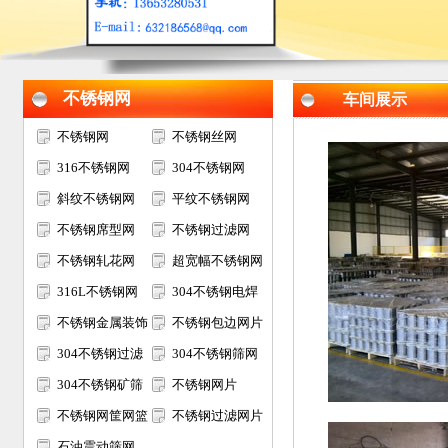
不锈钢网
车间展示
不锈钢网
不锈钢丝网
316不锈钢网
304不锈钢网
斜纹不锈钢网
平纹不锈钢网
不锈钢席型网
不锈钢过滤网
不锈钢轧花网
超宽幅不锈钢网
316L不锈钢网
304不锈钢电焊
不锈钢金属装饰
网
不锈钢包边网片
网
304不锈钢过滤
304不锈钢筛网
网筒
304不锈钢矿筛
不锈钢网片
网
不锈钢网筐网篮
不锈钢过滤网片
石油震动筛网