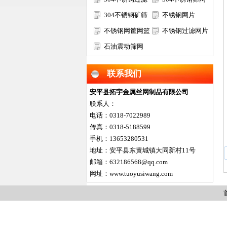
网筒
304不锈钢矿筛
不锈钢网片
网
不锈钢网筐网篮
不锈钢过滤网片
石油震动筛网
联系我们
安平县拓宇金属丝网制品有限公司
联系人：
电话：0318-7022989
传真：0318-5188599
手机：13653280531
地址：安平县东黄城镇大同新村11号
邮箱：632186568@qq.com
网址：www.tuoyusiwang.com