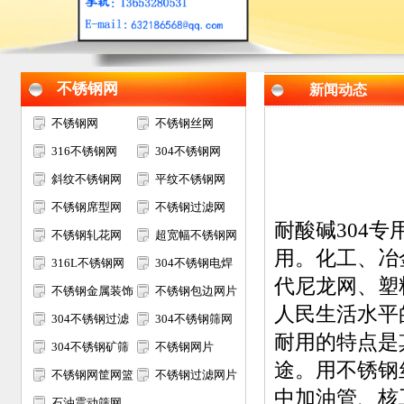
不锈钢网
新闻动态
不锈钢网
不锈钢丝网
316不锈钢网
304不锈钢网
斜纹不锈钢网
平纹不锈钢网
不锈钢席型网
不锈钢过滤网
耐酸碱304
不锈钢轧花网
超宽幅不锈钢网
用。化工、冶
316L不锈钢网
304不锈钢电焊
代尼龙网、塑
不锈钢金属装饰
网
不锈钢包边网片
人民生活水平
网
304不锈钢过滤
304不锈钢筛网
耐用的特点是
网筒
304不锈钢矿筛
不锈钢网片
途。用不锈钢
网
不锈钢网筐网篮
不锈钢过滤网片
中加油管、核
石油震动筛网