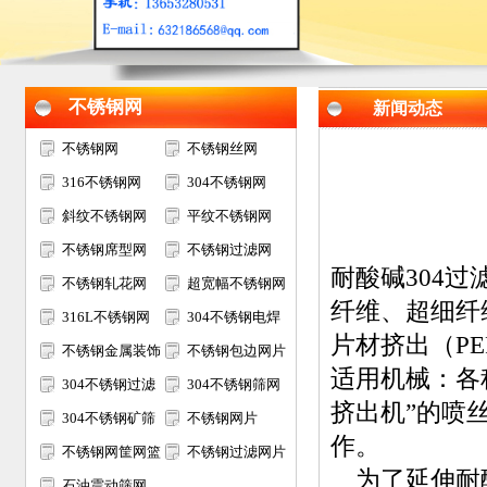
不锈钢网
新闻动态
不锈钢网
不锈钢丝网
316不锈钢网
304不锈钢网
斜纹不锈钢网
平纹不锈钢网
不锈钢席型网
不锈钢过滤网
耐酸碱304
不锈钢轧花网
超宽幅不锈钢网
纤维、超细纤
316L不锈钢网
304不锈钢电焊
片材挤出（PE
不锈钢金属装饰
网
不锈钢包边网片
适用机械：各
网
304不锈钢过滤
304不锈钢筛网
挤出机”的喷
网筒
304不锈钢矿筛
不锈钢网片
作。
网
不锈钢网筐网篮
不锈钢过滤网片
为了延伸耐酸
石油震动筛网