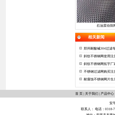
石油震动筛
相关新闻
郑州耐酸碱304过
斜纹不锈钢网使用注
斜纹不锈钢网拓宇厂
不锈钢过滤网购买注
耐腐蚀不锈钢网片生
首 页
|
关于我们
|
产品中心
安
联系人： 电话：0318-702
地址：安平县东黄城镇大