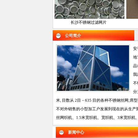
油震动筛网
长沙不锈钢过滤网片
长
公司简介
安
地
品
我
不
分
米, 目数从 2目－635 目的各种不锈钢丝网;席
不对外销售的小型加工户发展到现在的从生产到
丝网织机、1.5米宽织机、宽织机、3米宽织机、
新闻中心