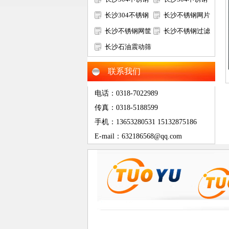
过滤网筒
长沙304不锈钢
筛网
长沙不锈钢网片
矿筛网
长沙不锈钢网筐
长沙不锈钢过滤
网篮
长沙石油震动筛
网片
网
联系我们
电话：0318-7022989
传真：0318-5188599
手机：13653280531 15132875186
E-mail：632186568@qq.com