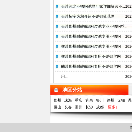
长沙河北不锈钢滤网厂家详细解读不...
202
长沙拓宇为您介绍不锈钢轧花网
202
长沙郑州耐酸碱304过滤专业不锈钢丝...
长沙郑州耐酸碱304过滤专用不锈钢
202
丝...
长沙郑州耐酸碱304过滤专用不锈钢
202
丝...
长沙郑州耐酸碱304专用不锈钢丝网
202
的...
长沙郑州耐酸碱304专用不锈钢丝网
202
用...
202
地区分站
郑州
珠海
重庆
宜昌
银川
徐州
无锡
温
佛山
长春
常州
长沙
成都
[更多]