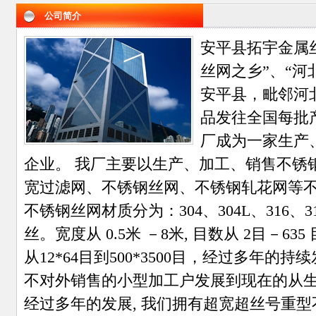
公司简介
安平县拓宇金属
丝网之乡”、“河
安平县，毗邻河
品发往全国每批
厂成为一家生产
企业。 我厂主要以生产、加工、销售不锈
宽过滤网、不锈钢丝网、不锈钢轧花网等
不锈钢丝网材质分为：304、304L、316、31
丝。宽度从 0.5米 －8米, 目数从 2目－6
从12*64目到500*3500目，经过多年
不对外销售的小型加工户发展到现在的从
经过多年的发展, 我们拥有超宽超丝号重型