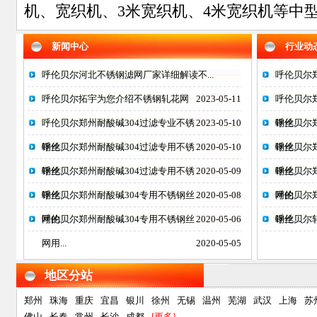
机、宽织机、3米宽织机、4米宽织机等中型
新闻中心
行业动
呼伦贝尔河北不锈钢滤网厂家详细解读不...
呼伦贝尔郑
呼伦贝尔拓宇为您介绍不锈钢轧花网
2023-05-11
呼伦贝尔
呼伦贝尔郑州耐酸碱304过滤专业不锈
2023-05-10
钢丝...
呼伦贝尔
钢丝...
呼伦贝尔郑州耐酸碱304过滤专用不锈
2020-05-10
钢丝...
呼伦贝尔
钢丝...
呼伦贝尔郑州耐酸碱304过滤专用不锈
2020-05-09
钢丝...
呼伦贝尔
钢丝...
呼伦贝尔郑州耐酸碱304专用不锈钢丝
2020-05-08
网的...
呼伦贝尔
网的...
呼伦贝尔郑州耐酸碱304专用不锈钢丝
2020-05-06
钢丝...
呼伦贝尔
网用...
2020-05-05
地区分站
郑州
珠海
重庆
宜昌
银川
徐州
无锡
温州
芜湖
武汉
上海
苏
佛山
长春
常州
长沙
成都
[更多]