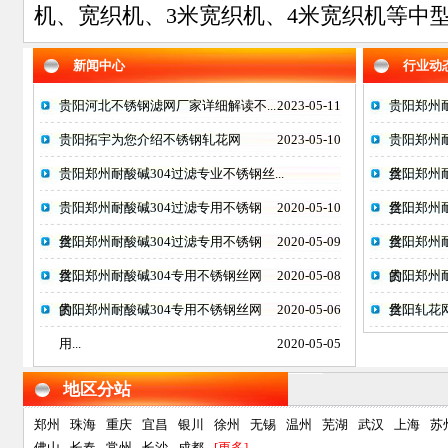
机、宽织机、3米宽织机、4米宽织机等中型
新闻中心
行业动
贵阳河北不锈钢滤网厂家详细解读不...
2023-05-11
贵阳郑州耐
贵阳拓宇为您介绍不锈钢轧花网
2023-05-10
贵阳郑州
贵阳郑州耐酸碱304过滤专业不锈钢丝...
丝...
贵阳郑州
贵阳郑州耐酸碱304过滤专用不锈钢
2020-05-10
丝...
贵阳郑州
丝...
贵阳郑州耐酸碱304过滤专用不锈钢
2020-05-09
丝...
贵阳郑州
丝...
贵阳郑州耐酸碱304专用不锈钢丝网
2020-05-08
的...
贵阳郑州
的...
贵阳郑州耐酸碱304专用不锈钢丝网
2020-05-06
丝...
贵阳轧花
用...
2020-05-05
地区分站
郑州
珠海
重庆
宜昌
银川
徐州
无锡
温州
芜湖
武汉
上海
苏
佛山
长春
常州
长沙
成都
[更多]