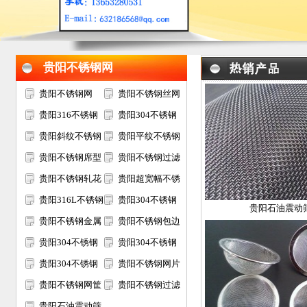
贵阳不锈钢网
贵阳不锈钢网
贵阳不锈钢丝网
贵阳316不锈钢
贵阳304不锈钢
网
贵阳斜纹不锈钢
网
贵阳平纹不锈钢
网
贵阳不锈钢席型
网
贵阳不锈钢过滤
网
贵阳不锈钢轧花
网
贵阳超宽幅不锈
网
贵阳316L不锈钢
钢网
贵阳304不锈钢
贵阳石油震动
网
贵阳不锈钢金属
电焊网
贵阳不锈钢包边
装饰网
贵阳304不锈钢
网片
贵阳304不锈钢
过滤网筒
贵阳304不锈钢
筛网
贵阳不锈钢网片
矿筛网
贵阳不锈钢网筐
贵阳不锈钢过滤
网篮
贵阳石油震动筛
网片