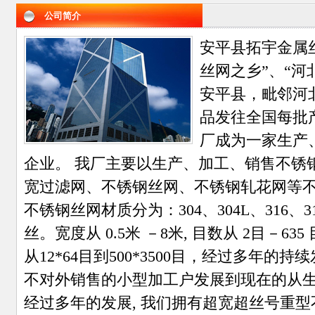
公司简介
安平县拓宇金属
丝网之乡”、“河
安平县，毗邻河
品发往全国每批
厂成为一家生产
企业。 我厂主要以生产、加工、销售不锈
宽过滤网、不锈钢丝网、不锈钢轧花网等
不锈钢丝网材质分为：304、304L、316、31
丝。宽度从 0.5米 －8米, 目数从 2目－6
从12*64目到500*3500目，经过多年
不对外销售的小型加工户发展到现在的从
经过多年的发展, 我们拥有超宽超丝号重型