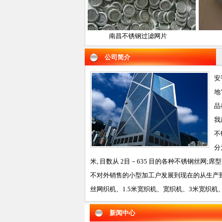
震动筛网
南昌不锈钢过滤网片
南昌
公司简介
安
地
品
我
不
分
米, 目数从 2目－635 目的各种不锈钢丝网;席
不对外销售的小型加工户发展到现在的从生产到
丝网织机、1.5米宽织机、宽织机、3米宽织机、
新闻中心