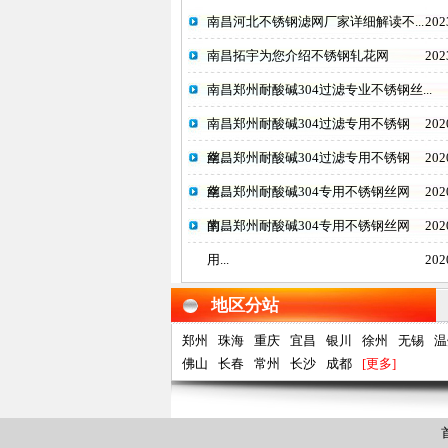
南昌河北不锈钢滤网厂家详细解读不...
202
南昌拓宇为您介绍不锈钢轧花网
202
南昌郑州耐酸碱304过滤专业不锈钢丝...
南昌郑州耐酸碱304过滤专用不锈钢
202
丝...
南昌郑州耐酸碱304过滤专用不锈钢
202
丝...
南昌郑州耐酸碱304专用不锈钢丝网
202
的...
南昌郑州耐酸碱304专用不锈钢丝网
202
用...
202
地区分站
郑州
珠海
重庆
宜昌
银川
徐州
无锡
温
佛山
长春
常州
长沙
成都
[更多]