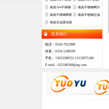
过滤网筒
南昌304不锈钢
筛网
南昌不锈钢网片
矿筛网
南昌不锈钢网筐
南昌不锈钢过滤
网篮
南昌石油震动筛
网片
网
联系我们
电话：0318-7022989
传真：0318-5188599
手机：13653280531 15132875186
E-mail：632186568@qq.com